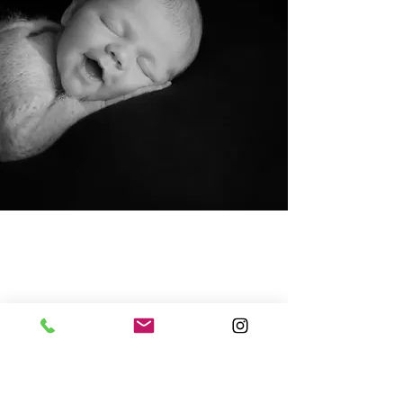
Keine Sorge, das ist völlig normal! In
meinem Studio in Heiden herrscht
kein Zeitdruck. Ich plane als