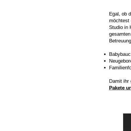
Egal, ob 
möchtest 
Studio in
gesamten 
Betreuung
Babybauch
Neugebore
Familienfo
Damit ihr 
Pakete u