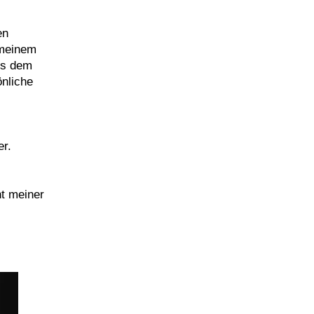
en
 meinem
aus dem
önliche
er.
ht meiner