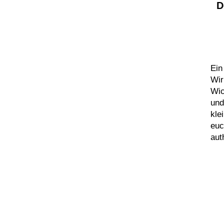
D
Ein
Wir
Wic
und
kle
euc
aut