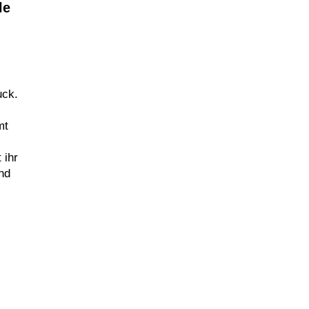
le
uck.
mt
 ihr
nd