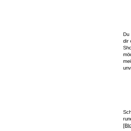
Du 
dir
Sho
möc
me
unv
Sch
run
[Bl