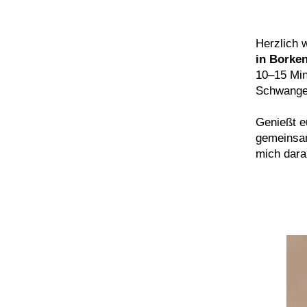
Herzlich 
in Borke
10–15 Minu
Schwanger
Genießt e
gemeinsam
mich dara