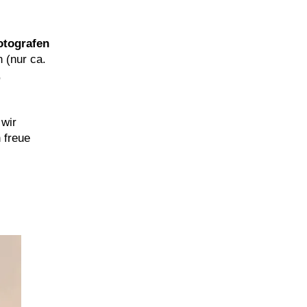
otografen
 (nur ca.
,
 wir
 freue