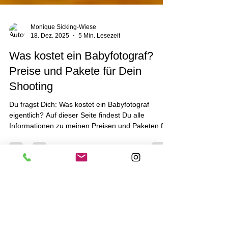
Monique Sicking-Wiese
18. Dez. 2025
5 Min. Lesezeit
Was kostet ein Babyfotograf?
Preise und Pakete für Dein
Shooting
Du fragst Dich: Was kostet ein Babyfotograf
eigentlich? Auf dieser Seite findest Du alle
Informationen zu meinen Preisen und Paketen für
Dein Shooting in Heiden. Mir ist Transparenz
wichtig, damit Du genau weißt, welche Investition
für Deine wertvollen Erinnerungen anfällt. Die
große Preisfrage: Warum gibt es keine
Standardantwort? Wer online nach einem
Babyfotografen sucht, stellt schnell fest: Die Preise
sind so individuell wie die Fotografen selbst.