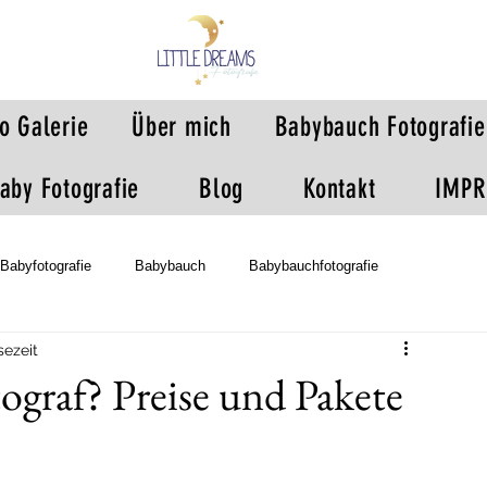
o Galerie
Über mich
Babybauch Fotografie
aby Fotografie
Blog
Kontakt
IMP
Babyfotografie
Babybauch
Babybauchfotografie
sezeit
Newbornfotografie
Home Shooting
Mami&Me
Babyshooti
ograf? Preise und Pakete