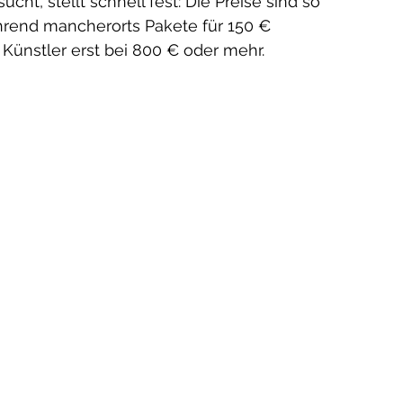
sucht, stellt schnell fest: Die Preise sind so 
ährend mancherorts Pakete für 150 € 
 Künstler erst bei 800 € oder mehr.